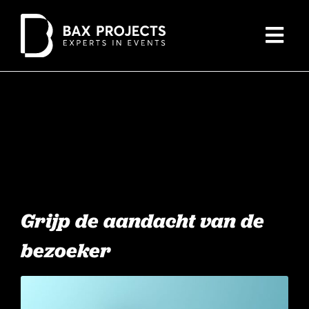
Skip
to
Togg
content
Navi
Evenementen
Cases
Over ons
Blogs
Grijp de aandacht van de
bezoeker
Contact